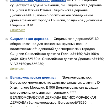
Сицилийская держава Дионисия
— У этого термина
83
существуют и другие значения, см. Сицилийская держава.
Сицилия и Южная Италия Сицилийская держава
Дионисия&#160; военно политическое объединение
древнегреческих городов Сицилии, созданное Дионисием
Старшим. В IV …
Википедия
Сицилийская держава
— Сицилийская держава&#160;
84
общее название для нескольких крупных военно
политических объединений древнегреческих городов
Сицилии Сицилийская держава Гелона&#160; V&#160;в.
до&#160;н.&#160;э. Сицилийская держава Дионисия&#160;
V IV&#160;вв.&#8230; …
Википедия
Великоморавская держава
— (Великоморавское,
85
Богемское княжество), государство западных славян в IX
X вв. на юге Моравии. В 906 Великоморавская держава
разгромлена кочевниками венграми. * * *
ВЕЛИКОМОРАВСКАЯ ДЕРЖАВА ВЕЛИКОМОРАВСКАЯ
ДЕРЖАВА (Великоморавское, Богемское&#8230; …