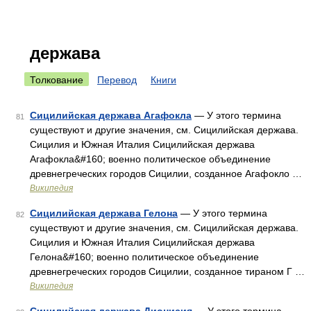
держава
Толкование
Перевод
Книги
Сицилийская держава Агафокла
— У этого термина
81
существуют и другие значения, см. Сицилийская держава.
Сицилия и Южная Италия Сицилийская держава
Агафокла&#160; военно политическое объединение
древнегреческих городов Сицилии, созданное Агафокло …
Википедия
Сицилийская держава Гелона
— У этого термина
82
существуют и другие значения, см. Сицилийская держава.
Сицилия и Южная Италия Сицилийская держава
Гелона&#160; военно политическое объединение
древнегреческих городов Сицилии, созданное тираном Г …
Википедия