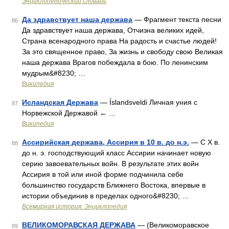
Энциклопедический словарь
Да здравствует наша держава
— Фрагмент текста песни
86
Да здравствует наша держава, Отчизна великих идей,
Страна всенародного права На радость и счастье людей!
За это священное право, За жизнь и свободу свою Великая
наша держава Врагов побеждала в бою. По ленинским
мудрым&#8230; …
Википедия
Исландская Держава
— Íslandsveldi Личная уния с
87
Норвежской Державой ← …
Википедия
Ассирийская держава, Ассирия в 10 в. до н.э.
— С Х в.
88
до н. э. господствующий класс Ассирии начинает новую
серию завоевательных войн. В результате этих войн
Ассирия в той или иной форме подчинила себе
большинство государств Ближнего Востока, впервые в
истории объединив в пределах одного&#8230; …
Всемирная история. Энциклопедия
ВЕЛИКОМОРАВСКАЯ ДЕРЖАВА
— (Великоморавское
89