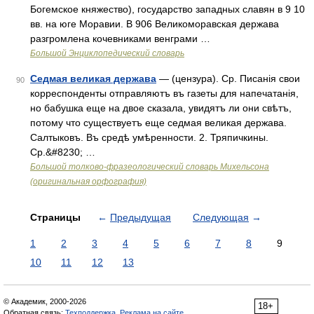
Богемское княжество), государство западных славян в 9 10
вв. на юге Моравии. В 906 Великоморавская держава
разгромлена кочевниками венграми …
Большой Энциклопедический словарь
Седмая великая держава
— (цензура). Ср. Писанія свои
90
корреспонденты отправляютъ въ газеты для напечатанія,
но бабушка еще на двое сказала, увидятъ ли они свѣтъ,
потому что существуетъ еще седмая великая держава.
Салтыковъ. Въ средѣ умѣренности. 2. Тряпичкины.
Ср.&#8230; …
Большой толково-фразеологический словарь Михельсона
(оригинальная орфография)
Страницы
←
Предыдущая
Следующая
→
1
2
3
4
5
6
7
8
9
10
11
12
13
© Академик, 2000-2026
18+
Обратная связь:
Техподдержка
,
Реклама на сайте